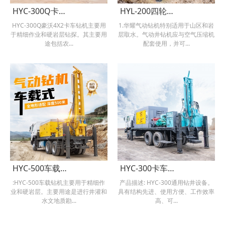
HYC-300Q卡车载式水井钻机4×2
HYL-200四轮气钻带泥浆泵
HYC-300Q豪沃4X2卡车钻机主要用
1.华耀气动钻机特别适用于山区和岩
于精细作业和硬岩层钻探。其主要用
层取水。气动井钻机应与空气压缩机
途包括农...
配套使用，并可...
HYC-500车载气动钻机
HYC-300卡车钻机
:HYC-500车载钻机主要用于精细作
产品描述: HYC-300通用钻井设备。
业和硬岩层。主要用途是进行井灌和
具有结构先进、使用方便、工作效率
水文地质勘...
高、可...